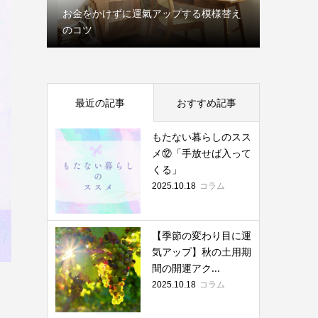
お金をかけずに運氣アップする模様替え
か
のコツ
人生、い
最近の記事
おすすめ記事
もたない暮らしのスス
メ⑫「手放せば入って
くる」
コラム
2025.10.18
【季節の変わり目に運
気アップ】秋の土用期
間の開運アク...
コラム
2025.10.18