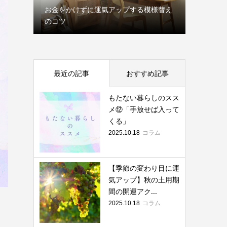
お金をかけずに運氣アップする模様替え
か
のコツ
人生、い
最近の記事
おすすめ記事
もたない暮らしのスス
メ⑫「手放せば入って
くる」
コラム
2025.10.18
【季節の変わり目に運
気アップ】秋の土用期
間の開運アク...
コラム
2025.10.18